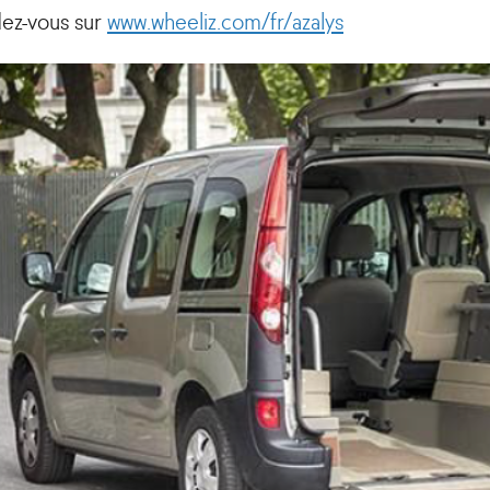
ez-vous sur
www.wheeliz.com/fr/azalys