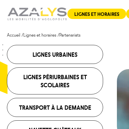
Aller
Panneau de gestion des cookies
au
LIGNES ET HORAIRES
contenu
Accueil
Lignes et horaires
Partenariats
LIGNES URBAINES
LIGNES PÉRIURBAINES ET
SCOLAIRES
TRANSPORT À LA DEMANDE