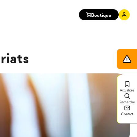
Boutique
Mon
comp
riats
Infos
trafic
Actualités
Recherche
Contact