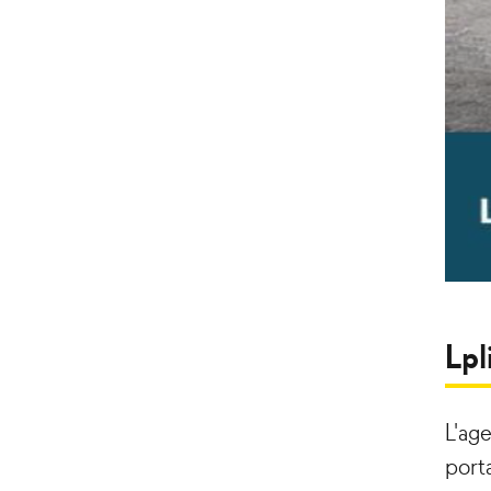
Lpl
L'ag
porta