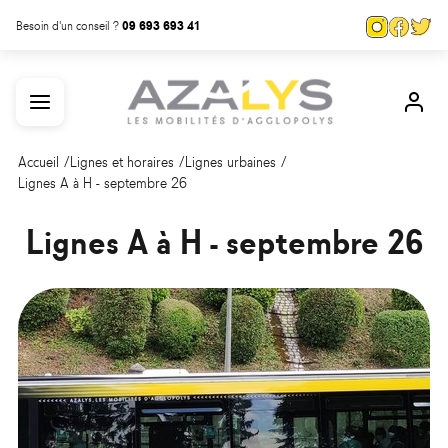
Aller
Panneau de gestion des cookies
Page
Page
Pa
Besoin d'un conseil ?
09 693 693 41
au
Instagra
Face
Tw
contenu
Menu
Mon
principal
com
Accueil
Lignes et horaires
Lignes urbaines
Lignes A à H - septembre 26
Lignes A à H - septembre 26