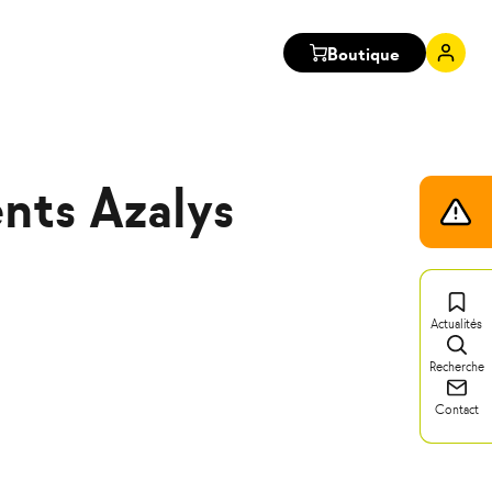
Boutique
Mon
comp
nts Azalys
Infos
trafic
Actualités
Recherche
Contact