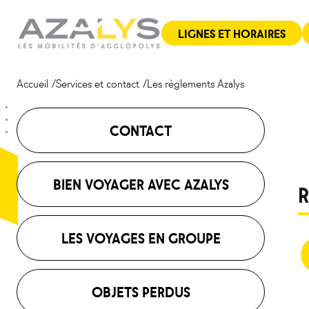
Aller
Panneau de gestion des cookies
au
LIGNES ET HORAIRES
contenu
Accueil
Services et contact
Les règlements Azalys
CONTACT
BIEN VOYAGER AVEC AZALYS
R
LES VOYAGES EN GROUPE
OBJETS PERDUS