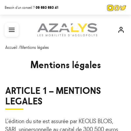
Aller
Panneau de gestion des cookies
Page
Page
Pa
Besoin d'un conseil ?
09 693 693 41
au
Instagra
Face
Tw
contenu
Menu
Mon
principal
com
Accueil
Mentions légales
Mentions légales
ARTICLE 1 – MENTIONS
LEGALES
L’édition du site est assurée par KEOLIS BLOIS,
SARL unipersonnelle au capital de 300 500 euros,