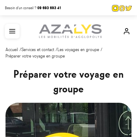
Aller
Panneau de gestion des cookies
Page
Page
Pa
Besoin d'un conseil ?
09 693 693 41
au
Instagra
Face
Tw
contenu
Menu
Mon
principal
com
Accueil
Services et contact
Les voyages en groupe
Préparer votre voyage en groupe
Préparer votre voyage en
groupe