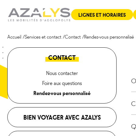
Aller
Panneau de gestion des cookies
au
LIGNES ET HORAIRES
contenu
Accueil
Services et contact
Contact
Rendez-vous personnalisé
CONTACT
Nous contacter
O
Foire aux questions
Rendez-vous personnalisé
C
BIEN VOYAGER AVEC AZALYS
Q