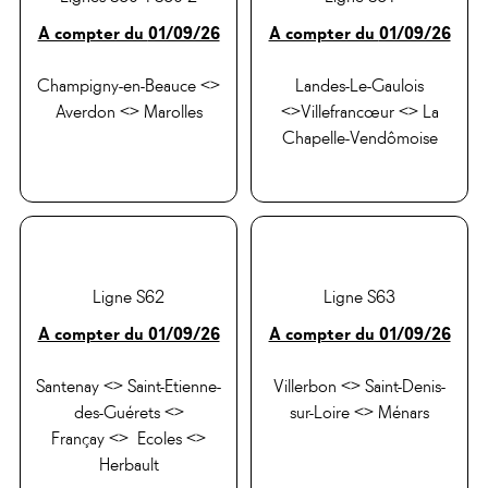
A compter du
01/09/26
A compter du
01/09/26
Champigny-en-Beauce <>
Landes-Le-Gaulois
Averdon <> Marolles
<>Villefrancœur <> La
Chapelle-Vendômoise
Ligne S62
Ligne S63
A compter du 01/09/26
A compter du 01/09/26
Santenay <> Saint-Etienne-
Villerbon <> Saint-Denis-
des-Guérets <>
sur-Loire <> Ménars
Françay <> Ecoles <>
Herbault