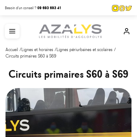
Aller
Panneau de gestion des cookies
Page
Page
Pa
Besoin d'un conseil ?
09 693 693 41
au
Instagra
Face
Tw
contenu
Menu
Mon
principal
com
Accueil
Lignes et horaires
Lignes périurbaines et scolaires
Circuits primaires S60 à S69
Circuits primaires S60 à S69