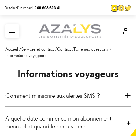
Aller
Panneau de gestion des cookies
Page
Page
Pa
Besoin d'un conseil ?
09 693 693 41
au
Instagra
Face
Tw
contenu
Menu
Mon
principal
com
Accueil
Services et contact
Contact
Foire aux questions
Informations voyageurs
Informations voyageurs
Comment m'inscrire aux alertes SMS ?
A quelle date commence mon abonnement
mensuel et quand le renouveler?