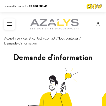
Aller
Panneau de gestion des cookies
Page
Page
Pa
Besoin d'un conseil ?
09 693 693 41
au
Instagra
Face
Tw
contenu
Menu
Mon
principal
com
Accueil
Services et contact
Contact
Nous contacter
Demande d'information
Demande d'information