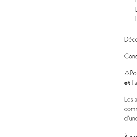
Déco
Cons
⚠️Pou
et
l’
Les 
comm
d'un
À no