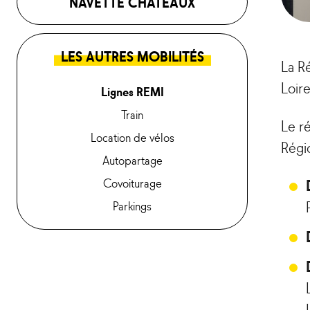
NAVETTE CHÂTEAUX
LES AUTRES MOBILITÉS
La R
Loire
Lignes REMI
Train
Le r
Location de vélos
Régi
Autopartage
Covoiturage
Parkings