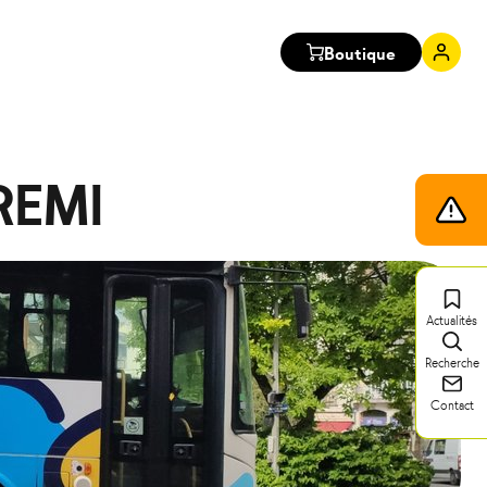
Boutique
Mon
comp
 REMI
Infos
trafic
Actualités
Recherche
Contact