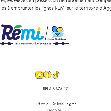
iés à emprunter les lignes REMI sur le territoire d'Ag
Page
Page
Page
Instagram
Facebook
Tiktok
RELAIS AZALYS
49 Av. du Dr Jean Laigret
41000 Blois