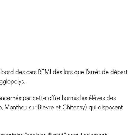
s à bord des cars REMI dès lors que l’arrêt de départ
Agglopolys.
oncernés par cette offre hormis les élèves des
n, Monthou-sur-Bièvre et Chitenay) qui disposent
entaire "scolaire illimité" sont également