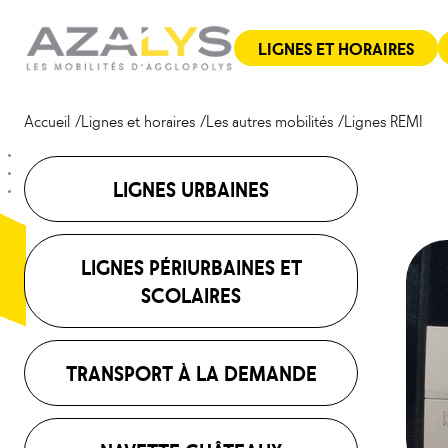
Aller
Panneau de gestion des cookies
au
LIGNES ET HORAIRES
contenu
Accueil
Lignes et horaires
Les autres mobilités
Lignes REMI
LIGNES URBAINES
LIGNES PÉRIURBAINES ET
SCOLAIRES
TRANSPORT À LA DEMANDE