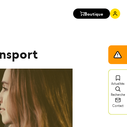
Boutique
Mon
comp
ansport
Infos
trafic
Actualités
Recherche
Contact