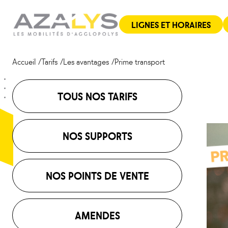
Aller
Panneau de gestion des cookies
au
LIGNES ET HORAIRES
contenu
Accueil
Tarifs
Les avantages
Prime transport
TOUS NOS TARIFS
NOS SUPPORTS
NOS POINTS DE VENTE
AMENDES