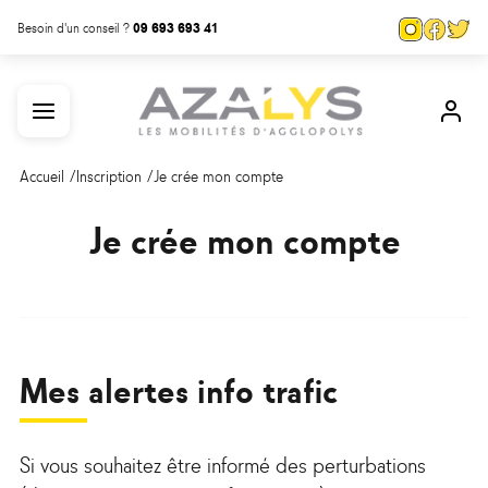
Aller
Panneau de gestion des cookies
Page
Page
Pa
Besoin d'un conseil ?
09 693 693 41
au
Instagra
Face
Tw
contenu
Menu
Mon
principal
com
Accueil
Inscription
Je crée mon compte
Je crée mon compte
Mes alertes info trafic
Si vous souhaitez être informé des perturbations