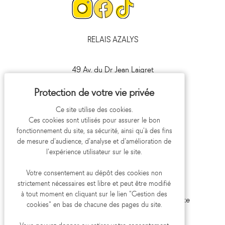
Page
Page
Page
Instagram
Facebook
Tiktok
RELAIS AZALYS
49 Av. du Dr Jean Laigret
41000 Blois
09 693 693 41
Ce site utilise des cookies.
Ces cookies sont utilisés pour assurer le bon
fonctionnement du site, sa sécurité, ainsi qu'à des fins
de mesure d'audience, d'analyse et d'amélioration de
l'expérience utilisateur sur le site.
Votre consentement au dépôt des cookies non
strictement nécessaires est libre et peut être modifié
Mentions légales
Politique de confidentialité
à tout moment en cliquant sur le lien "Gestion des
Gestion des cookies
Aide et accessibilité
Plan du site
cookies" en bas de chacune des pages du site.
Réalisation koredge
Vous pouvez donner ou retirer votre consentement