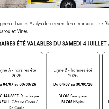
ignes urbaines Azalys desservent les communes de Bloi
barou et Vineuil.
AIRES ÉTÉ VALABLES DU SAMEDI 4 JUILLET
igne A - horaires été
Ligne B - horaires été
2026
2026
u 04/07 au 30/08/26
Du 04/07 au 30/08/26
 CHAUSSEE
Polyclinique
BLOIS
Sauvageau
NEUIL
Gâts de Coeur /
BLOIS
Hôpital
De Gaulle