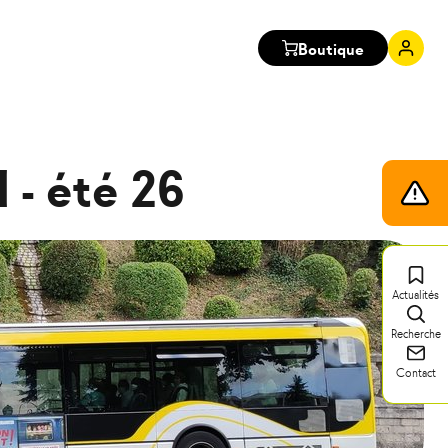
Boutique
Mon
comp
 - été 26
Infos
trafic
Actualités
Recherche
Contact