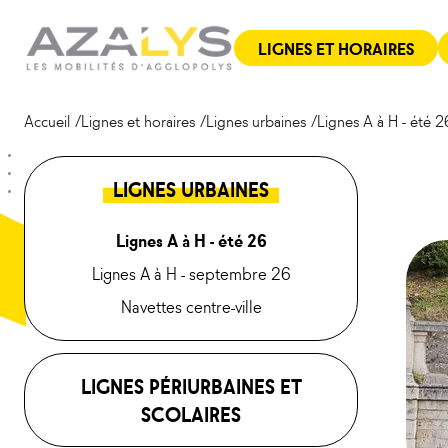
Aller
Panneau de gestion des cookies
au
LIGNES ET HORAIRES
contenu
Accueil
Lignes et horaires
Lignes urbaines
Lignes A à H - été 2
LIGNES URBAINES
Lignes A à H - été 26
Lignes A à H - septembre 26
Navettes centre-ville
LIGNES PÉRIURBAINES ET
SCOLAIRES