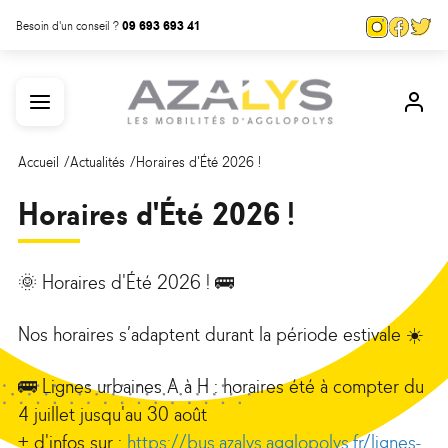
Aller
Panneau de gestion des cookies
Page
Page
Pa
Besoin d'un conseil ?
09 693 693 41
au
Instagra
Face
Tw
contenu
Menu
Mon
principal
com
Accueil
Actualités
Horaires d'Été 2026 !
Horaires d'Été 2026 !
🌞 Horaires d'Été 2026 ! 🚌
Nos horaires s’adaptent durant la période estivale ☀️
🚌 Lignes urbaines A à H : horaires été à compter du
4 juillet jusqu'au 30 août
+ d'infos sur :
https://bus.azalys.agglopolys.fr/lignes-