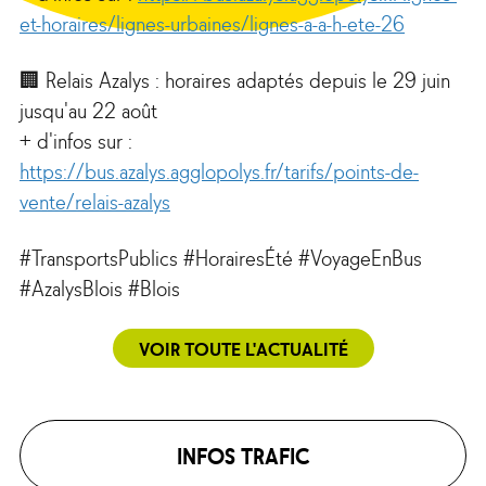
et-horaires/lignes-urbaines/lignes-a-a-h-ete-26
🏢​ Relais Azalys : horaires adaptés depuis le 29 juin
jusqu'au 22 août
+ d'infos sur :
https://bus.azalys.agglopolys.fr/tarifs/points-de-
vente/relais-azalys
#TransportsPublics #HorairesÉté #VoyageEnBus
#AzalysBlois #Blois
VOIR TOUTE L'ACTUALITÉ
INFOS TRAFIC