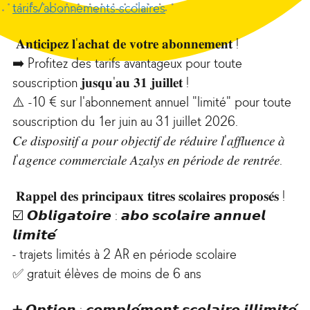
tarifs/abonnements-scolaires
𝐀𝐧𝐭𝐢𝐜𝐢𝐩𝐞𝐳 𝐥'𝐚𝐜𝐡𝐚𝐭 𝐝𝐞 𝐯𝐨𝐭𝐫𝐞 𝐚𝐛𝐨𝐧𝐧𝐞𝐦𝐞𝐧𝐭 !
➡️ Profitez des tarifs avantageux pour toute
souscription 𝐣𝐮𝐬𝐪𝐮'𝐚𝐮 𝟑𝟏 𝐣𝐮𝐢𝐥𝐥𝐞𝐭 !
⚠️ -10 € sur l'abonnement annuel "limité" pour toute
souscription du 1er juin au 31 juillet 2026.
𝐶𝑒 𝑑𝑖𝑠𝑝𝑜𝑠𝑖𝑡𝑖𝑓 𝑎 𝑝𝑜𝑢𝑟 𝑜𝑏𝑗𝑒𝑐𝑡𝑖𝑓 𝑑𝑒 𝑟𝑒́𝑑𝑢𝑖𝑟𝑒 𝑙'𝑎𝑓𝑓𝑙𝑢𝑒𝑛𝑐𝑒 𝑎̀
𝑙'𝑎𝑔𝑒𝑛𝑐𝑒 𝑐𝑜𝑚𝑚𝑒𝑟𝑐𝑖𝑎𝑙𝑒 𝐴𝑧𝑎𝑙𝑦𝑠 𝑒𝑛 𝑝𝑒́𝑟𝑖𝑜𝑑𝑒 𝑑𝑒 𝑟𝑒𝑛𝑡𝑟𝑒́𝑒.
𝐑𝐚𝐩𝐩𝐞𝐥 𝐝𝐞𝐬 𝐩𝐫𝐢𝐧𝐜𝐢𝐩𝐚𝐮𝐱 𝐭𝐢𝐭𝐫𝐞𝐬 𝐬𝐜𝐨𝐥𝐚𝐢𝐫𝐞𝐬 𝐩𝐫𝐨𝐩𝐨𝐬𝐞́𝐬 !
☑️ 𝙊𝙗𝙡𝙞𝙜𝙖𝙩𝙤𝙞𝙧𝙚 : 𝙖𝙗𝙤 𝙨𝙘𝙤𝙡𝙖𝙞𝙧𝙚 𝙖𝙣𝙣𝙪𝙚𝙡
𝙡𝙞𝙢𝙞𝙩𝙚́
- trajets limités à 2 AR en période scolaire
✅ gratuit élèves de moins de 6 ans
➕ 𝙊𝙥𝙩𝙞𝙤𝙣 : 𝙘𝙤𝙢𝙥𝙡𝙚́𝙢𝙚𝙣𝙩 𝙨𝙘𝙤𝙡𝙖𝙞𝙧𝙚 𝙞𝙡𝙡𝙞𝙢𝙞𝙩𝙚́