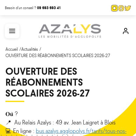
Aller
Panneau de gestion des cookies
Page
Page
Pa
Besoin d'un conseil ?
09 693 693 41
au
Instagra
Face
Tw
contenu
Menu
Mon
principal
com
Accueil
Actualités
OUVERTURE DES RÉABONNEMENTS SCOLAIRES 2026-27
OUVERTURE DES
RÉABONNEMENTS
SCOLAIRES 2026-27
𝐎𝐮̀ ?
📍 Au Relais Azalys : 49 av. Jean Laigret à Blois
💻 En ligne :
bus.azalys.agglopolys.fr/tarifs/tous-nos-